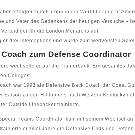
 aber erfolgreich in Europa in der World League of Amer
e und Vater des Gedankens der heutigen Versuche – b
s Verteidiger für die London Monarchs auf.
g er drei Interceptions und wurde zum wertvollsten Spie
l Coach zum Defense Coordinator
iere wechselte er auf die Trainerbank. Ein gesamtes Ja
nen Colleges.
 Coach war 1993 als Defensive Back Coach der Coast Gu
ei Saison zu den Hilltoppers nach Western Kentucky gehe
er Outside Linebacker trainierte.
Special Teams Coordinator kam mit seinem Wechsel an d
 trainierte er zwei Jahre die Defensive Ends und Defen