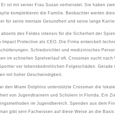
 Er ist mit seiner Frau Susan verheiratet. Sie haben z
ylie komplettieren die Familie. Beobachter werten diese
er für seine mentale Gesundheit und seine lange Karrier
bseits des Feldes intensiv für die Sicherheit der Spiele
mpact Protective als CEO. Die Firma entwickelt technol
chütterungen. Schiedsrichter und medizinisches Perso
gen im schnellen Spielverlauf oft. Crossman sucht nac
 Sportler vor lebensbedrohlichen Folgeschäden. Gerade
nen mit hoher Geschwindigkeit.
ei den Miami Dolphins unterstützte Crossman die lokale 
dheit von Jugendtrainern und Schülern in Florida. Ein Zi
ningsmethoden im Jugendbereich. Spenden aus dem Fin
an gibt sein Fachwissen auf diese Weise an die Basis 