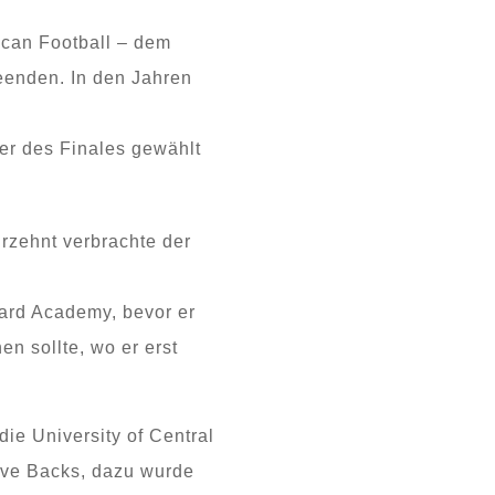
ican Football – dem
eenden. In den Jahren
ler des Finales gewählt
hrzehnt verbrachte der
ard Academy, bevor er
n sollte, wo er erst
ie University of Central
sive Backs, dazu wurde