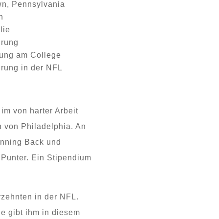
wn, Pennsylvania
n
lie
hrung
rung am College
rung in der NFL
m von harter Arbeit
h von Philadelphia. An
Running Back und
 Punter. Ein Stipendium
rzehnten in der NFL.
e gibt ihm in diesem