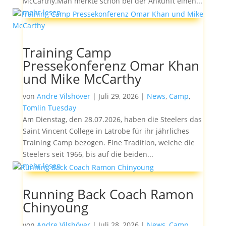
McCarthy.Man merkte schon bei der Ankunft einen...
mehr lesen
Training Camp
Pressekonferenz Omar Khan
und Mike McCarthy
von
Andre Vilshöver
|
Juli 29, 2026
|
News
,
Camp
,
Tomlin Tuesday
Am Dienstag, den 28.07.2026, haben die Steelers das
Saint Vincent College in Latrobe für ihr jährliches
Training Camp bezogen. Eine Tradition, welche die
Steelers seit 1966, bis auf die beiden...
mehr lesen
Running Back Coach Ramon
Chinyoung
von
Andre Vilshöver
|
Juli 28, 2026
|
News
,
Camp
,