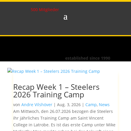
500 Mitglieder
established since 1990
Recap Week 1 – Steelers
2026 Training Camp
von
Andre Vilshöver
|
Aug. 3, 2026
|
Camp
,
News
Am Mittwoch, den 26.07.2026 bezogen die Steelers
ihr jährliches Training Camp am Saint Vincent
College in Latrobe. Es ist das erste Camp unter Mike