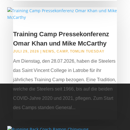
Training Camp Pressekonferenz
Omar Khan und Mike McCarthy
JULI 29, 2026
|
NEWS
,
CAMP
,
TOMLIN TUESDAY
Am Dienstag, den 28.07.2026, haben die Steelers
das Saint Vincent College in Latrobe für ihr
jährliches Training Camp bezogen. Eine Tradition,
welche die Steelers seit 1966, bis auf die beiden
COVID-Jahre 2020 und 2021, pflegen. Zum Start
des Camps standen General...