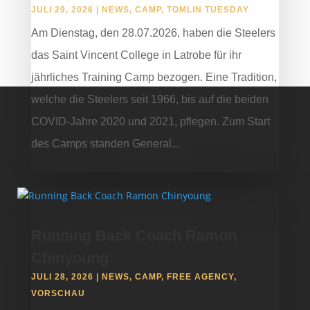
JULI 29, 2026
|
NEWS
,
CAMP
,
TOMLIN TUESDAY
Am Dienstag, den 28.07.2026, haben die Steelers
das Saint Vincent College in Latrobe für ihr
jährliches Training Camp bezogen. Eine Tradition,
welche die Steelers seit 1966, bis auf die beiden
COVID-Jahre 2020 und 2021, pflegen. Zum Start
des Camps standen General...
Running Back Coach Ramon
Chinyoung
JULI 28, 2026
|
NEWS
,
CAMP
,
FREE AGENCY
,
VORSCHAU