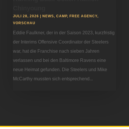
Chinyoung
JULI 28, 2026
|
NEWS
,
CAMP
,
FREE AGENCY
,
VORSCHAU
Eddie Faulkner, der in der Saison 2023, kurzfristig
der Interims Offensive Coordinator der Steelers
war, hat die Franchise nach sieben Jahren
verlassen und bei den Baltimore Ravens eine
neue Heimat gefunden. Die Steelers und Mike
McCarthy mussten sich entsprechend...