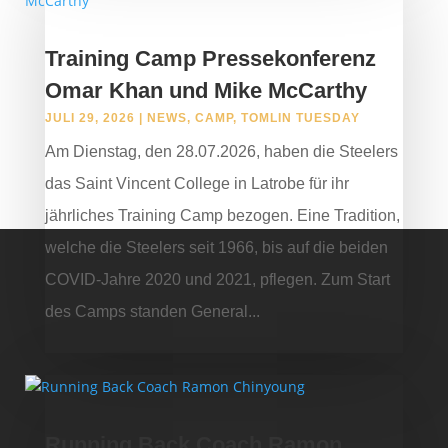
Training Camp Pressekonferenz
Omar Khan und Mike McCarthy
JULI 29, 2026
|
NEWS
,
CAMP
,
TOMLIN TUESDAY
Am Dienstag, den 28.07.2026, haben die Steelers
das Saint Vincent College in Latrobe für ihr
jährliches Training Camp bezogen. Eine Tradition,
welche die Steelers seit 1966, bis auf die beiden
COVID-Jahre 2020 und 2021, pflegen. Zum Start
des Camps standen General...
Running Back Coach Ramon