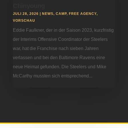
Chinyoung
JULI 28, 2026
|
NEWS
,
CAMP
,
FREE AGENCY
,
VORSCHAU
Eddie Faulkner, der in der Saison 2023, kurzfristig
der Interims Offensive Coordinator der Steelers
war, hat die Franchise nach sieben Jahren
verlassen und bei den Baltimore Ravens eine
neue Heimat gefunden. Die Steelers und Mike
McCarthy mussten sich entsprechend...