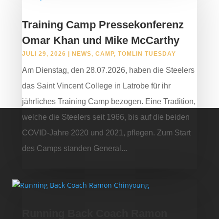
Training Camp Pressekonferenz
Omar Khan und Mike McCarthy
JULI 29, 2026
|
NEWS
,
CAMP
,
TOMLIN TUESDAY
Am Dienstag, den 28.07.2026, haben die Steelers
das Saint Vincent College in Latrobe für ihr
jährliches Training Camp bezogen. Eine Tradition,
welche die Steelers seit 1966, bis auf die beiden
COVID-Jahre 2020 und 2021, pflegen. Zum Start
des Camps standen General...
Running Back Coach Ramon