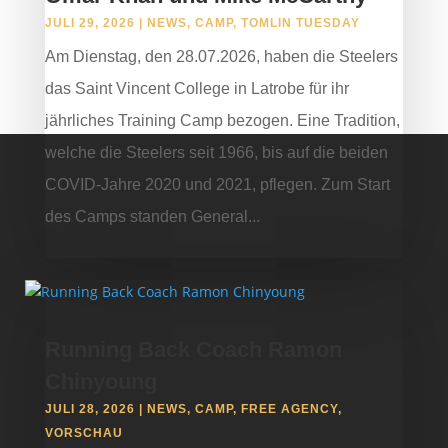
JULI 29, 2026
|
NEWS
,
CAMP
,
TOMLIN TUESDAY
Am Dienstag, den 28.07.2026, haben die Steelers
das Saint Vincent College in Latrobe für ihr
jährliches Training Camp bezogen. Eine Tradition,
welche die Steelers seit 1966, bis auf die beiden
COVID-Jahre 2020 und 2021, pflegen. Zum Start
des Camps standen General...
Running Back Coach Ramon
Chinyoung
JULI 28, 2026
|
NEWS
,
CAMP
,
FREE AGENCY
,
VORSCHAU