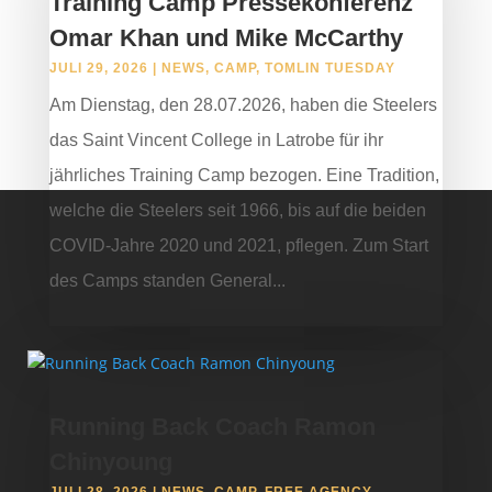
Training Camp Pressekonferenz
Omar Khan und Mike McCarthy
JULI 29, 2026
|
NEWS
,
CAMP
,
TOMLIN TUESDAY
Am Dienstag, den 28.07.2026, haben die Steelers
das Saint Vincent College in Latrobe für ihr
jährliches Training Camp bezogen. Eine Tradition,
welche die Steelers seit 1966, bis auf die beiden
COVID-Jahre 2020 und 2021, pflegen. Zum Start
des Camps standen General...
Running Back Coach Ramon
Chinyoung