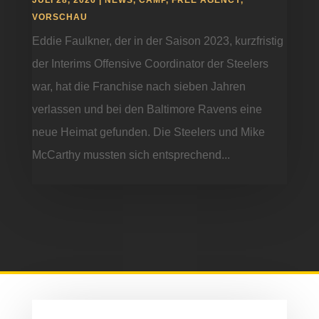
JULI 28, 2026
|
NEWS
,
CAMP
,
FREE AGENCY
,
VORSCHAU
Eddie Faulkner, der in der Saison 2023, kurzfristig
der Interims Offensive Coordinator der Steelers
war, hat die Franchise nach sieben Jahren
verlassen und bei den Baltimore Ravens eine
neue Heimat gefunden. Die Steelers und Mike
McCarthy mussten sich entsprechend...