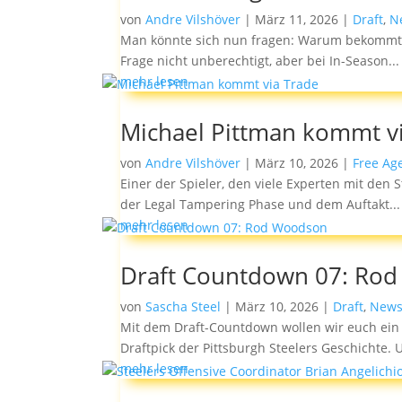
von
Andre Vilshöver
|
März 11, 2026
|
Draft
,
N
Man könnte sich nun fragen: Warum bekommt Asa
Frage nicht unberechtigt, aber bei In-Season...
mehr lesen
Michael Pittman kommt v
von
Andre Vilshöver
|
März 10, 2026
|
Free Ag
Einer der Spieler, den viele Experten mit den 
der Legal Tampering Phase und dem Auftakt...
mehr lesen
Draft Countdown 07: Ro
von
Sascha Steel
|
März 10, 2026
|
Draft
,
New
Mit dem Draft-Countdown wollen wir euch ein 
Draftpick der Pittsburgh Steelers Geschichte. U
mehr lesen