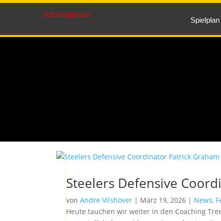
500 Mitglieder
Spielplan
Steelers Defensive Coord
von
Andre Vilshöver
|
März 19, 2026
|
News
,
F
Heute tauchen wir weiter in den Coaching Tre