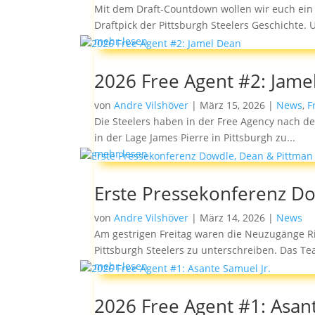
Mit dem Draft-Countdown wollen wir euch ein 
Draftpick der Pittsburgh Steelers Geschichte. U
mehr lesen
2026 Free Agent #2: Jame
von
Andre Vilshöver
|
März 15, 2026
|
News
,
F
Die Steelers haben in der Free Agency nach dem
in der Lage James Pierre in Pittsburgh zu...
mehr lesen
Erste Pressekonferenz D
von
Andre Vilshöver
|
März 14, 2026
|
News
Am gestrigen Freitag waren die Neuzugänge R
Pittsburgh Steelers zu unterschreiben. Das Te
mehr lesen
2026 Free Agent #1: Asant