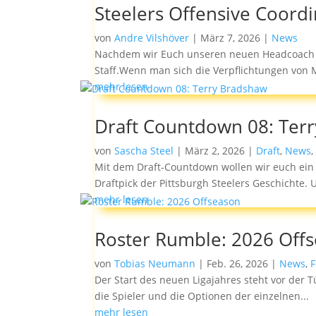
Steelers Offensive Coordi
von
Andre Vilshöver
|
März 7, 2026
|
News
Nachdem wir Euch unseren neuen Headcoach M
Staff.Wenn man sich die Verpflichtungen von M
mehr lesen
Draft Countdown 08: Ter
von
Sascha Steel
|
März 2, 2026
|
Draft
,
News
Mit dem Draft-Countdown wollen wir euch ein 
Draftpick der Pittsburgh Steelers Geschichte. U
mehr lesen
Roster Rumble: 2026 Off
von
Tobias Neumann
|
Feb. 26, 2026
|
News
,
F
Der Start des neuen Ligajahres steht vor der 
die Spieler und die Optionen der einzelnen...
mehr lesen