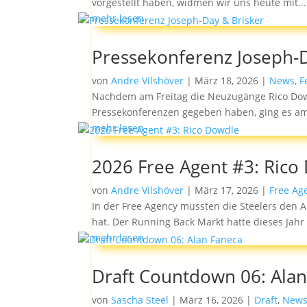
vorgestellt haben, widmen wir uns heute mit...
mehr lesen
Pressekonferenz Joseph-D
von
Andre Vilshöver
|
März 18, 2026
|
News
,
F
Nachdem am Freitag die Neuzugänge Rico Dowdl
Pressekonferenzen gegeben haben, ging es am
mehr lesen
2026 Free Agent #3: Rico
von
Andre Vilshöver
|
März 17, 2026
|
Free Ag
In der Free Agency mussten die Steelers den
hat. Der Running Back Markt hatte dieses Jahr 
mehr lesen
Draft Countdown 06: Alan
von
Sascha Steel
|
März 16, 2026
|
Draft
,
New