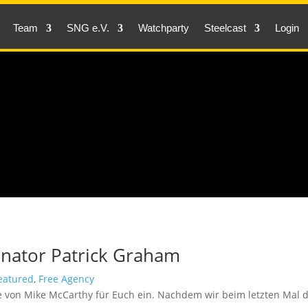
Team
SNG e.V.
Watchparty
Steelcast
Login
inator Patrick Graham
eatured
,
Free Agency
e von Mike McCarthy für Euch ein. Nachdem wir beim letzten Mal d