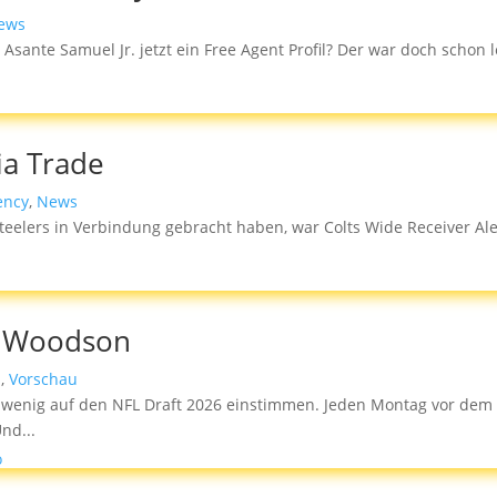
ews
nte Samuel Jr. jetzt ein Free Agent Profil? Der war doch schon le
ia Trade
ency
,
News
Steelers in Verbindung gebracht haben, war Colts Wide Receiver Ale
d Woodson
s
,
Vorschau
wenig auf den NFL Draft 2026 einstimmen. Jeden Montag vor dem D
nd...