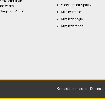
e Fanverein der
Steelcast on Spotify
rde er am
etragener Verein.
Mitgliederinfo
Mitgliederlogin
Mitgliedershop
Kontakt
|
Impressum
|
Datenschu