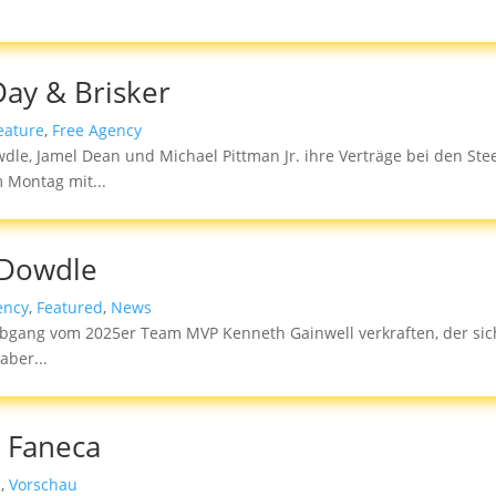
ay & Brisker
eature
,
Free Agency
e, Jamel Dean und Michael Pittman Jr. ihre Verträge bei den Stee
 Montag mit...
 Dowdle
ency
,
Featured
,
News
 Abgang vom 2025er Team MVP Kenneth Gainwell verkraften, der s
aber...
 Faneca
s
,
Vorschau